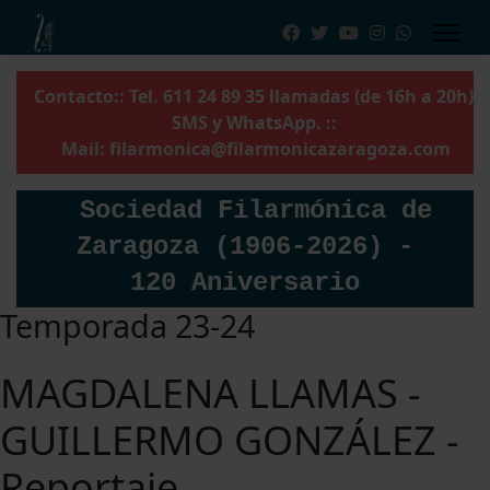
Contacto:: Tel. 611 24 89 35 llamadas (de 16h a 20h),
SMS y WhatsApp. ::
Mail:
filarmonica@filarmonicazaragoza.com
Sociedad Filarmónica de
Zaragoza (1906-2026) -
120 Aniversario
Temporada 23-24
MAGDALENA LLAMAS -
GUILLERMO GONZÁLEZ -
Reportaje