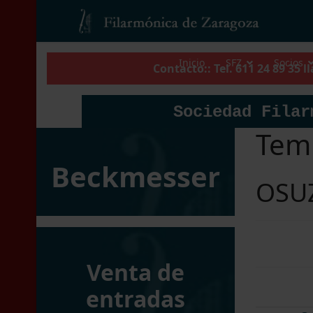
Inicio
SFZ
Socios
Contacto:: Tel. 611 24 89 35 
Sociedad Filar
Tem
Beckmesser
OSUZ
Venta de
entradas