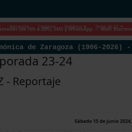
Patrocinio
Contacto
Histórico
Temp 26-27
llamadas (de 16h a 20h), SMS y WhatsApp. :: Mail:
filarmo
mónica de Zaragoza (1906-2026) -
porada 23-24
 - Reportaje
Sábado 15 de junio 2024,