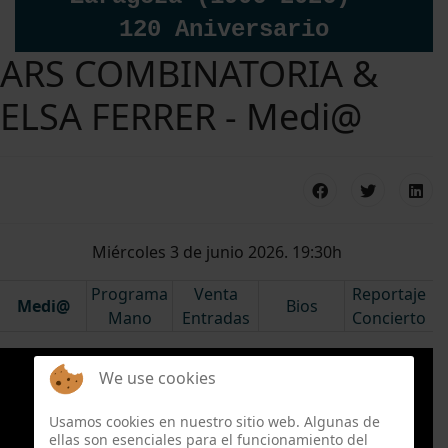
120 Aniversario
ARS COMBINATORIA &
ELSA FERRER - Medi@
Miércoles 3 de junio 2026. 19:30h
Programa
Venta
Reportaje
Medi@
Bios
Mano
Entradas
Concierto
We use cookies
Usamos cookies en nuestro sitio web. Algunas de
ellas son esenciales para el funcionamiento del