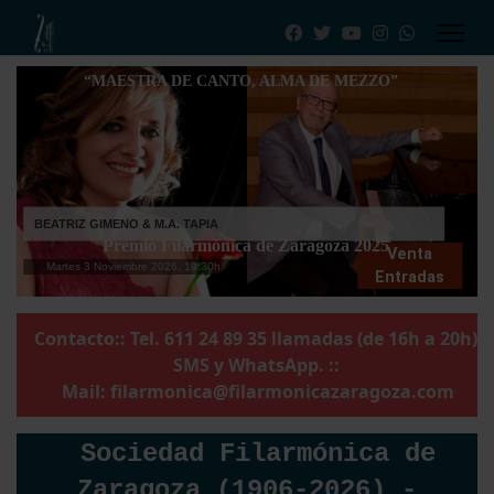
“MAESTRA DE CANTO, ALMA DE MEZZO”
BEATRIZ GIMENO & M.A. TAPIA
Premio Filarmónica de Zaragoza 2025
Venta
Martes 3 Noviembre 2026, 19:30h
Entradas
Contacto:: Tel. 611 24 89 35 llamadas (de 16h a 20h),
SMS y WhatsApp. ::
Mail:
filarmonica@filarmonicazaragoza.com
Sociedad Filarmónica de
Zaragoza (1906-2026) -