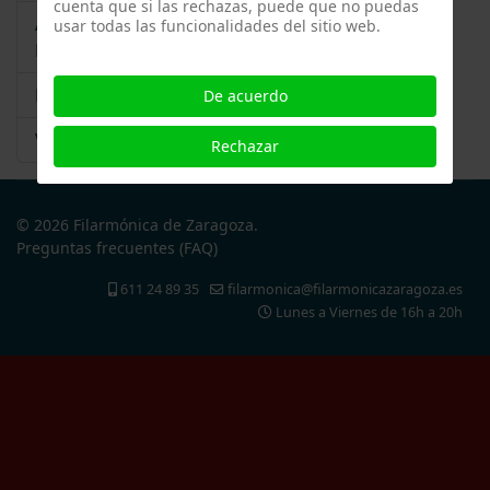
cuenta que si las rechazas, puede que no puedas
ARS COMBINATORIA & ELSA FERRER -
usar todas las funcionalidades del sitio web.
Reportaje
Reportaje ARS COMBINATORIA
De acuerdo
Vídeo ARS COMBINATORIA
Rechazar
© 2026 Filarmónica de Zaragoza.
Preguntas frecuentes (FAQ)
611 24 89 35
filarmonica@filarmonicazaragoza.es
Lunes a Viernes de 16h a 20h