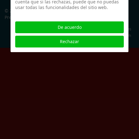
cuenta que si las rechazas, puede que no puedas
usar todas las funcionalidades del sitio web.
© 2026 Filarmónica de Zaragoza.
Preguntas frecuentes (FAQ)
De acuerdo
611 24 89 35
filarmonica@filarmonicazaragoza.es
Lunes a Viernes de 16h a 20h
Rechazar