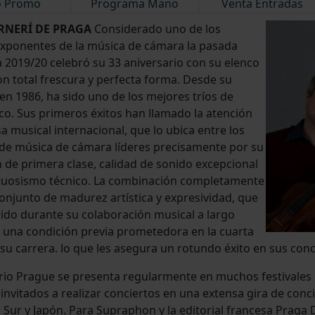
o Promo
Programa Mano
Venta Entradas
RNERÍ DE PRAGA
Considerado uno de los
xponentes de la música de cámara la pasada
2019/20 celebró su 33 aniversario con su elenco
Con total frescura y perfecta forma. Desde su
en 1986, ha sido uno de los mejores tríos de
ico. Sus primeros éxitos han llamado la atención
a musical internacional, que lo ubica entre los
de música de cámara líderes precisamente por su
n de primera clase, calidad de sonido excepcional
irtuosismo técnico. La combinación completamente
conjunto de madurez artística y expresividad, que
ido durante su colaboración musical a largo
a una condición previa prometedora en la cuarta
su carrera. lo que les asegura un rotundo éxito en sus conc
rio Prague se presenta regularmente en muchos festivales 
 invitados a realizar conciertos en una extensa gira de conc
 Sur y Japón. Para Supraphon y la editorial francesa Praga D