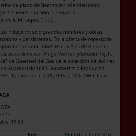
os tríos de piano de Beethoven, Mendelssohn,
 grabaciones han sido premiadas
e de la Musique, Choc).
 que incluye no solo grandes nombres y obras
ables y persistentes. En la oferta de repertorio
poráneos como Luboš Fišer y Aleš Březina o el
clásicos vieneses - Hugo Voříšek yAntonín Rejch.
sta" de Guarneri del Ges de la colección de violines
ndrea Guarneri de 1684. Guarneri trio Prague ha
BBC, Radio France, ORF, DRS 2, GDR, SWR, Czech
RAGA
GOZA
 2023
alve. 19:30
Bios
Reportaje Concierto