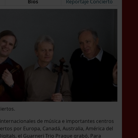
Bios
Reportaje Concierto
iertos.
internacionales de música e importantes centros
iertos por Europa, Canadá, Australia, América del
igitals, el Guarneri Trio Prague grabó, Para