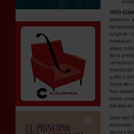
Víde
TRÍO GUA
máximos e
temporada 
original. 
fundación 
piano clás
de la prens
conjuntos 
interacció
y alto 2 v
única del 
han adquir
plazo, cre
década de 
Guarneri T
musicales;
Norte y del