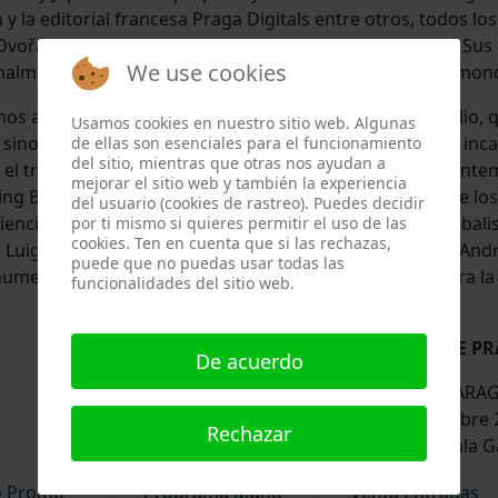
y la editorial francesa Praga Digitals entre otros, todos l
Dvořák, Shostakovich, Brahms, Suk, Mozart y Smetana. Sus
We use cookies
nalmente en numerosas ocasiones (Diapason d 'Or, Le mond
imos años, el conjunto ha construido un repertorio amplio,
Usamos cookies en nuestro sitio web. Algunas
 sino también un testimonio de esfuerzos innovadores incans
de ellas son esenciales para el funcionamiento
del sitio, mientras que otras nos ayudan a
 el trío Guarneri Praga, podemos encontrar autores contem
mejorar el sitio web y también la experiencia
ing Bräm, así como compositores checos de la época de los 
del usuario (cookies de rastreo). Puedes decidir
encia musical absoluta! Čeněk Pavlík toca el violín "zimbali
por ti mismo si quieres permitir el uso de las
cookies. Ten en cuenta que si las rechazas,
Luigi Tarisia. Marek Jerie toca violonchelo del taller de A
puede que no puedas usar todas las
numerosas grabaciones y grabacionesde conciertos para la 
funcionalidades del sitio web.
TRÍO GUARNERI DE P
De acuerdo
FILARMÓNICA DE ZARA
Viernes 1 de diciembre
Rechazar
Auditorio de Zaragoza. Sala G
o Promo
Programa Mano
Venta Entradas