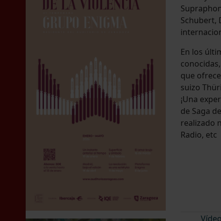
Supraphon 
Schubert, 
internacio
En los últ
conocidas,
que ofrece
suizo Thür
¡Una experi
de Saga de 
realizado 
Radio, etc
Víde