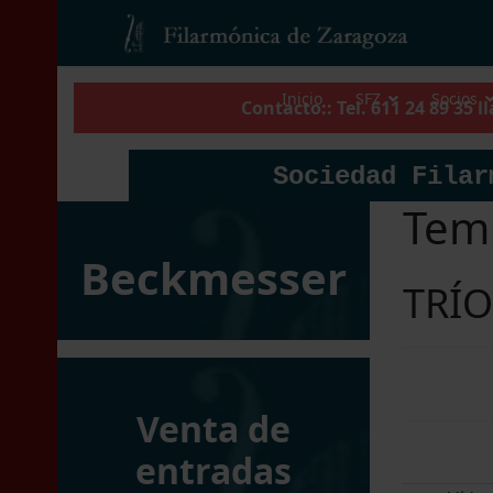
Inicio
SFZ
Socios
Contacto:: Tel. 611 24 89 35 
Sociedad Filar
Tem
Beckmesser
TRÍO
Venta de
entradas