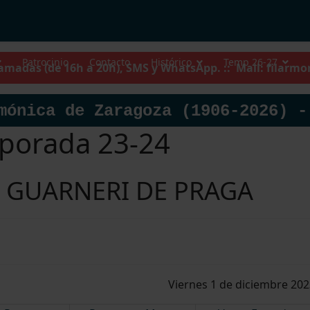
Patrocinio
Contacto
Histórico
Temp 26-27
llamadas (de 16h a 20h), SMS y WhatsApp. :: Mail:
filarmo
mónica de Zaragoza (1906-2026) -
porada 23-24
 GUARNERI DE PRAGA
Viernes 1 de diciembre 202