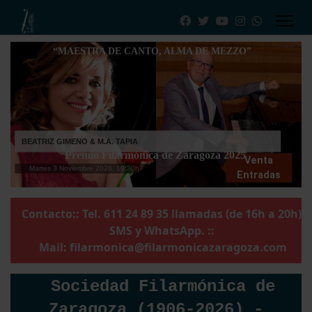
“MAESTRA DE CANTO, ALMA DE MEZZO”
BEATRIZ GIMENO & M.A. TAPIA
Premio Filarmónica de Zaragoza 2025
Venta
Martes 3 Noviembre 2026, 19:30h
Entradas
Contacto:: Tel. 611 24 89 35 llamadas (de 16h a 20h),
SMS y WhatsApp. ::
Mail:
filarmonica@filarmonicazaragoza.com
Sociedad Filarmónica de
Zaragoza (1906-2026) -