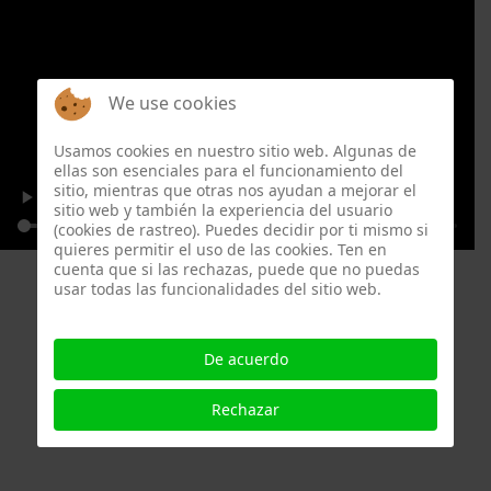
We use cookies
Usamos cookies en nuestro sitio web. Algunas de
ellas son esenciales para el funcionamiento del
sitio, mientras que otras nos ayudan a mejorar el
sitio web y también la experiencia del usuario
(cookies de rastreo). Puedes decidir por ti mismo si
quieres permitir el uso de las cookies. Ten en
cuenta que si las rechazas, puede que no puedas
usar todas las funcionalidades del sitio web.
De acuerdo
Rechazar