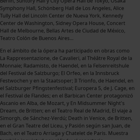
Berlin, Suntory Hall y City Opera Hall de Tokyo, Osaka
Symphony Hall, Schönberg Hall de Los Angeles, Alice
Tully Hall del Lincoln Center de Nueva York, Kennedy
Center de Washington, Sidney Opera House, Concert
Hall de Melbourne, Bellas Artes de Ciudad de México,
Teatro Colón de Buenos Aires...
En el ámbito de la ópera ha participado en obras como
La Rappresentazione, de Cavalieri, al Théâtre Royal de la
Monnaie; Radamisto, de Haendel, en la Felsenreitshule
del Festival de Salzburgo; El Orfeo, en la Innsbruck
Festwochen y en la Staatsoper; Il Trionfo, de Haendel, en
el Salzburger Pfingstenfestival; Europera 5, de J. Cage, en
el Festival de Flandes; en el Barbican Center protagonizó
Ascanio en Alba, de Mozart, y En Midsummer Night's
Dream, de Britten; en el Teatro Real de Madrid, El viaje a
Simorgh, de Sánchez-Verdú; Death in Venice, de Britten,
en el Gran Teatre del Liceu, y Pasión según san Juan, de
Bach, en el Teatro Arriaga y Chatelet de Paris. Muestra