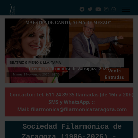
“MAESTRA DE CANTO, ALMA DE MEZZO”
BEATRIZ GIMENO & M.A. TAPIA
Premio Filarmónica de Zaragoza 2025
Venta
Martes 3 Noviembre 2026, 19:30h
Entradas
Contacto:: Tel. 611 24 89 35 llamadas (de 16h a 20h),
SMS y WhatsApp. ::
Mail:
filarmonica@filarmonicazaragoza.com
Sociedad Filarmónica de
Zaragoza (1906-2026) -